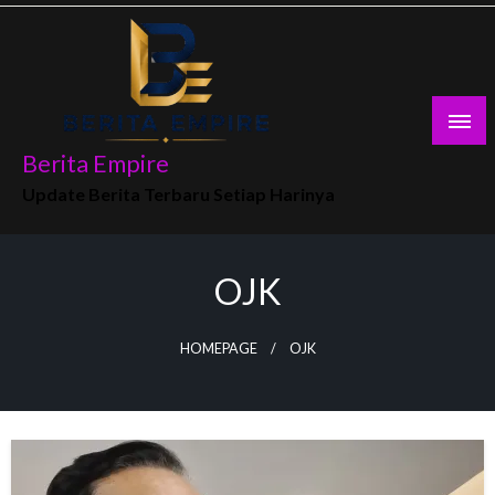
Skip
to
content
Berita Empire
Update Berita Terbaru Setiap Harinya
OJK
HOMEPAGE
OJK