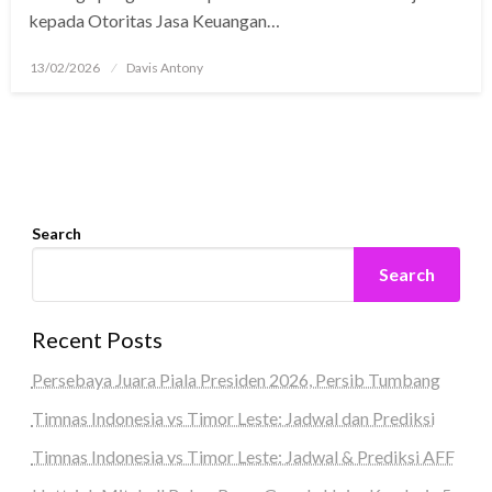
kepada Otoritas Jasa Keuangan…
Posted
13/02/2026
Davis Antony
on
Search
Search
Recent Posts
Persebaya Juara Piala Presiden 2026, Persib Tumbang
Timnas Indonesia vs Timor Leste: Jadwal dan Prediksi
Timnas Indonesia vs Timor Leste: Jadwal & Prediksi AFF