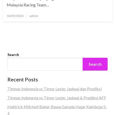
Malaysia Racing Team…
Posted
04/05/2024
admin
on
Search
Search
Recent Posts
Timnas Indonesia vs Timor Leste: Jadwal dan Prediksi
Timnas Indonesia vs Timor Leste: Jadwal & Prediksi AFF
Hattrick Mitchell Baker Bawa Garuda Hajar Kamboja 5-
1