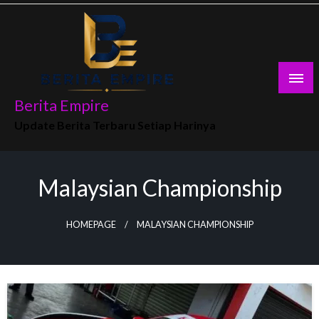
Skip
to
content
Berita Empire
Update Berita Terbaru Setiap Harinya
Malaysian Championship
HOMEPAGE
MALAYSIAN CHAMPIONSHIP