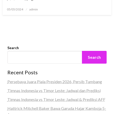
Posted
05/05/2024
admin
on
Search
Search
Recent Posts
Persebaya Juara Piala Presiden 2026, Persib Tumbang
Timnas Indonesia vs Timor Leste: Jadwal dan Prediksi
Timnas Indonesia vs Timor Leste: Jadwal & Prediksi AFF
Hattrick Mitchell Baker Bawa Garuda Hajar Kamboja 5-