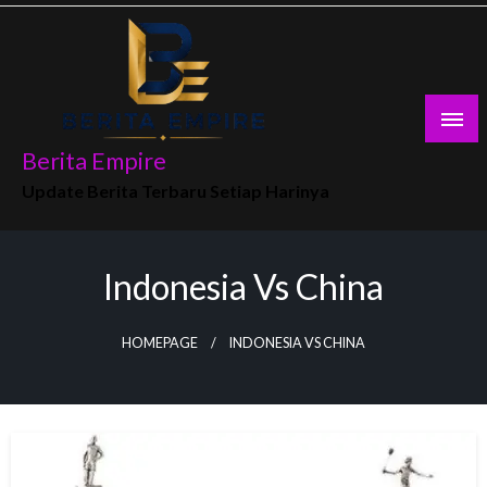
Skip
to
content
Berita Empire
Update Berita Terbaru Setiap Harinya
Indonesia Vs China
HOMEPAGE
INDONESIA VS CHINA