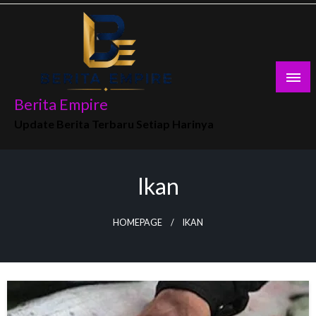
Skip
to
content
Berita Empire
Update Berita Terbaru Setiap Harinya
Ikan
HOMEPAGE
IKAN