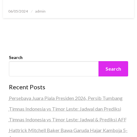
Posted
06/05/2024
admin
on
Search
Search
Recent Posts
Persebaya Juara Piala Presiden 2026, Persib Tumbang
Timnas Indonesia vs Timor Leste: Jadwal dan Prediksi
Timnas Indonesia vs Timor Leste: Jadwal & Prediksi AFF
Hattrick Mitchell Baker Bawa Garuda Hajar Kamboja 5-