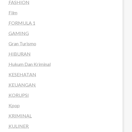
FASHION
Film
FORMULA 1
GAMING
Gran Turismo
HIBURAN
Hukum Dan Kriminal
KESEHATAN
KEUANGAN
KORUPSI
Kpop
KRIMINAL
KULINER