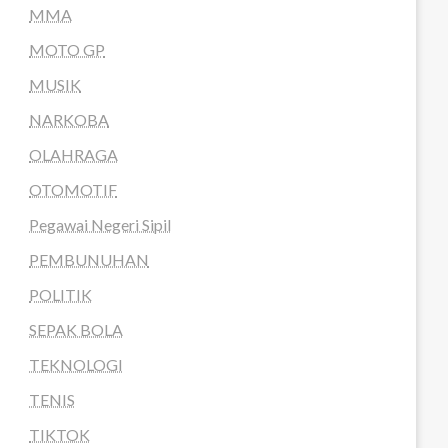
MMA
MOTO GP
MUSIK
NARKOBA
OLAHRAGA
OTOMOTIF
Pegawai Negeri Sipil
PEMBUNUHAN
POLITIK
SEPAK BOLA
TEKNOLOGI
TENIS
TIKTOK