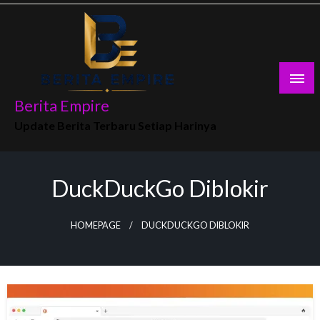
Skip
to
content
Berita Empire
Update Berita Terbaru Setiap Harinya
DuckDuckGo Diblokir
HOMEPAGE
DUCKDUCKGO DIBLOKIR