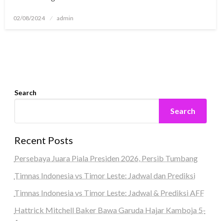
Posted
02/08/2024
admin
on
Search
Search
Recent Posts
Persebaya Juara Piala Presiden 2026, Persib Tumbang
Timnas Indonesia vs Timor Leste: Jadwal dan Prediksi
Timnas Indonesia vs Timor Leste: Jadwal & Prediksi AFF
Hattrick Mitchell Baker Bawa Garuda Hajar Kamboja 5-