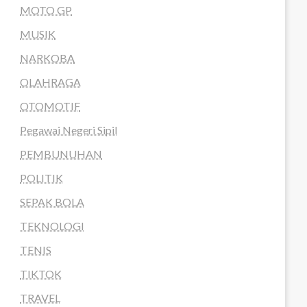
MOTO GP
MUSIK
NARKOBA
OLAHRAGA
OTOMOTIF
Pegawai Negeri Sipil
PEMBUNUHAN
POLITIK
SEPAK BOLA
TEKNOLOGI
TENIS
TIKTOK
TRAVEL