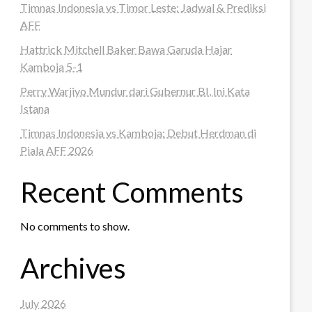
Timnas Indonesia vs Timor Leste: Jadwal & Prediksi
AFF
Hattrick Mitchell Baker Bawa Garuda Hajar
Kamboja 5-1
Perry Warjiyo Mundur dari Gubernur BI, Ini Kata
Istana
Timnas Indonesia vs Kamboja: Debut Herdman di
Piala AFF 2026
Recent Comments
No comments to show.
Archives
July 2026