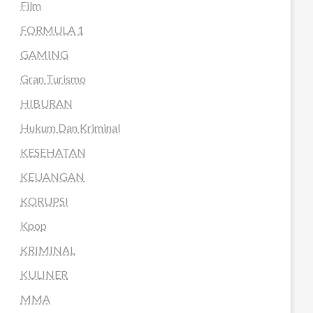
Film
FORMULA 1
GAMING
Gran Turismo
HIBURAN
Hukum Dan Kriminal
KESEHATAN
KEUANGAN
KORUPSI
Kpop
KRIMINAL
KULINER
MMA