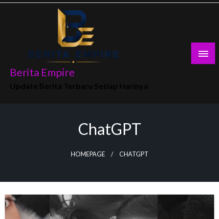
Skip
to
content
Berita Empire
Update Berita Terbaru Setiap Harinya
ChatGPT
HOMEPAGE
CHATGPT