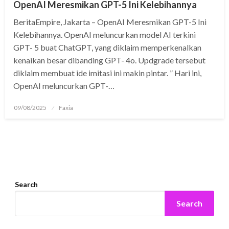
OpenAI Meresmikan GPT-5 Ini Kelebihannya
BeritaEmpire, Jakarta – OpenAI Meresmikan GPT-5 Ini
Kelebihannya. OpenAI meluncurkan model AI terkini
GPT- 5 buat ChatGPT, yang diklaim memperkenalkan
kenaikan besar dibanding GPT- 4o. Updgrade tersebut
diklaim membuat ide imitasi ini makin pintar. ” Hari ini,
OpenAI meluncurkan GPT-…
Posted
09/08/2025
Faxia
on
Search
Search