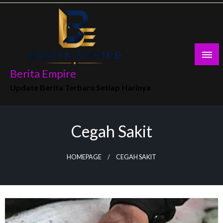
Skip
to
content
Berita Empire
Update Berita Terbaru Setiap Harinya
Cegah Sakit
HOMEPAGE
CEGAH SAKIT