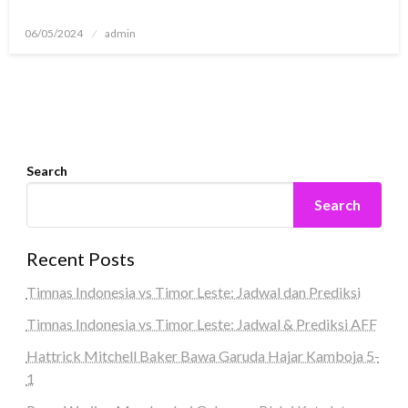
Posted
06/05/2024
admin
on
Search
Search
Recent Posts
Timnas Indonesia vs Timor Leste: Jadwal dan Prediksi
Timnas Indonesia vs Timor Leste: Jadwal & Prediksi AFF
Hattrick Mitchell Baker Bawa Garuda Hajar Kamboja 5-
1