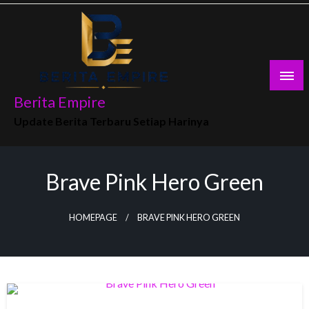
Skip
to
content
Berita Empire
Update Berita Terbaru Setiap Harinya
Brave Pink Hero Green
HOMEPAGE
BRAVE PINK HERO GREEN