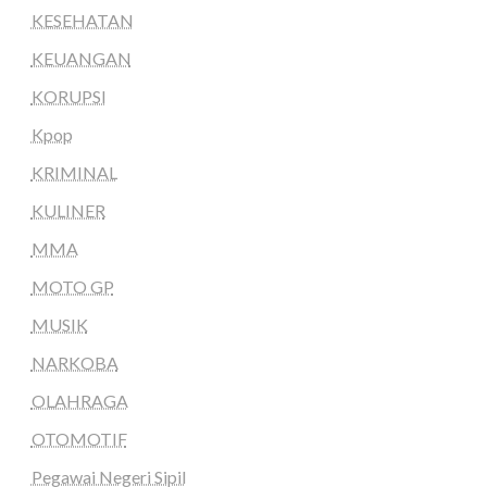
KESEHATAN
KEUANGAN
KORUPSI
Kpop
KRIMINAL
KULINER
MMA
MOTO GP
MUSIK
NARKOBA
OLAHRAGA
OTOMOTIF
Pegawai Negeri Sipil