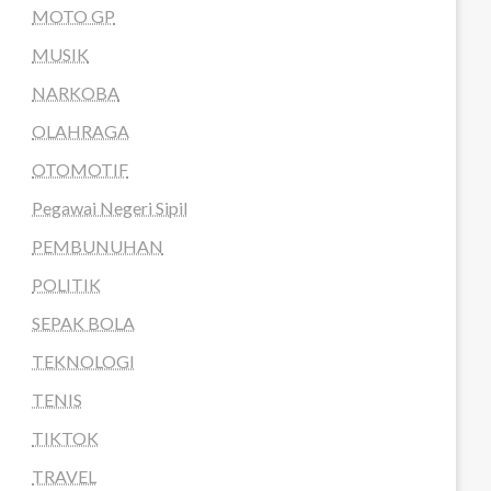
MOTO GP
MUSIK
NARKOBA
OLAHRAGA
OTOMOTIF
Pegawai Negeri Sipil
PEMBUNUHAN
POLITIK
SEPAK BOLA
TEKNOLOGI
TENIS
TIKTOK
TRAVEL