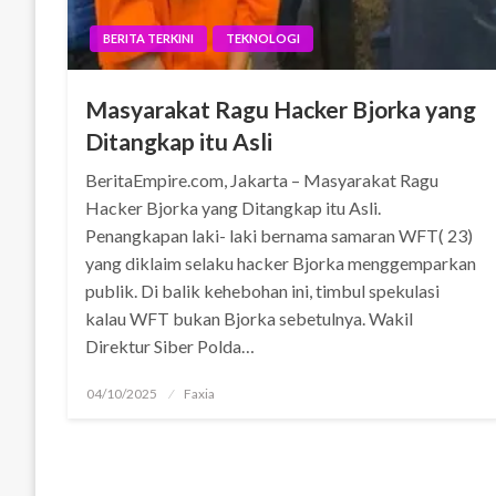
BERITA TERKINI
TEKNOLOGI
Masyarakat Ragu Hacker Bjorka yang
Ditangkap itu Asli
BeritaEmpire.com, Jakarta – Masyarakat Ragu
Hacker Bjorka yang Ditangkap itu Asli.
Penangkapan laki- laki bernama samaran WFT( 23)
yang diklaim selaku hacker Bjorka menggemparkan
publik. Di balik kehebohan ini, timbul spekulasi
kalau WFT bukan Bjorka sebetulnya. Wakil
Direktur Siber Polda…
Posted
04/10/2025
Faxia
on