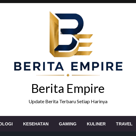
Berita Empire
Update Berita Terbaru Setiap Harinya
OLOGI
KESEHATAN
GAMING
KULINER
TRAVEL