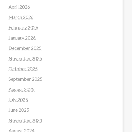
April 2026
March 2026
February 2026
January 2026
December 2025
November 2025
October 2025
September 2025
August 2025
July 2025
June 2025
November 2024
August 2024