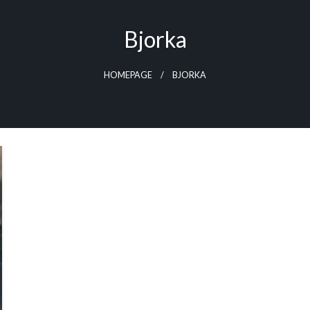
Bjorka
HOMEPAGE
BJORKA