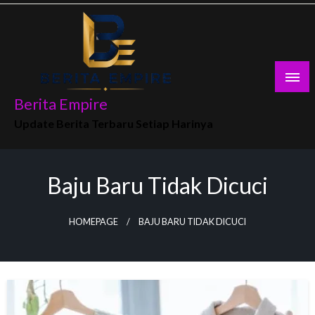
Skip
to
content
Berita Empire
Update Berita Terbaru Setiap Harinya
Baju Baru Tidak Dicuci
HOMEPAGE
BAJU BARU TIDAK DICUCI