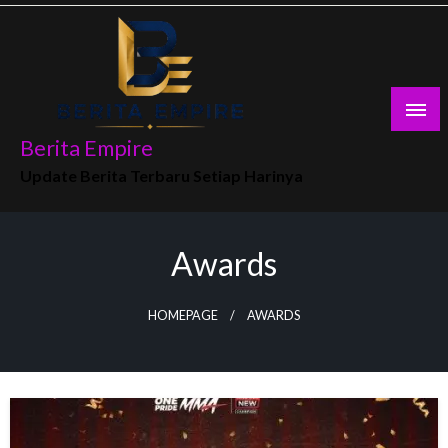
Skip
to
content
Berita Empire
Update Berita Terbaru Setiap Harinya
Awards
HOMEPAGE
AWARDS