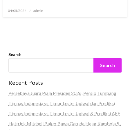
Posted
04/05/2024
admin
on
Search
Search
Recent Posts
Persebaya Juara Piala Presiden 2026, Persib Tumbang
Timnas Indonesia vs Timor Leste: Jadwal dan Prediksi
Timnas Indonesia vs Timor Leste: Jadwal & Prediksi AFF
Hattrick Mitchell Baker Bawa Garuda Hajar Kamboja 5-