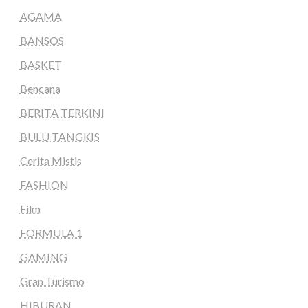
AGAMA
BANSOS
BASKET
Bencana
BERITA TERKINI
BULU TANGKIS
Cerita Mistis
FASHION
Film
FORMULA 1
GAMING
Gran Turismo
HIBURAN