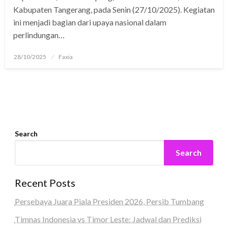
Kabupaten Tangerang, pada Senin (27/10/2025). Kegiatan
ini menjadi bagian dari upaya nasional dalam
perlindungan…
Posted
28/10/2025
Faxia
on
Search
Search
Recent Posts
Persebaya Juara Piala Presiden 2026, Persib Tumbang
Timnas Indonesia vs Timor Leste: Jadwal dan Prediksi