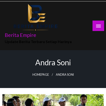
Skip
to
content
Berita Empire
Update Berita Terbaru Setiap Harinya
Andra Soni
HOMEPAGE
ANDRA SONI