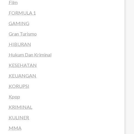
Film
FORMULA 1
GAMING
Gran Turismo
HIBURAN
Hukum Dan Kriminal
KESEHATAN
KEUANGAN
KORUPSI
Kpop
KRIMINAL
KULINER
MMA