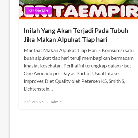
KESEHATAN
Inilah Yang Akan Terjadi Pada Tubuh
Jika Makan Alpukat Tiap hari
Manfaat Makan Alpukat Tiap Hari – Komsumsi satu
buah alpukat tiap hari teruji membagikan bermacam
khasiat kesehatan. Perihal ini terungkap dalam riset
One Avocado per Day as Part of Usual Intake
Improves Diet Quality oleh Petersen KS, Smith S,
Lichtenstein…
Posted
27/12/2025
admin
on