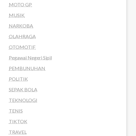
MOTO GP
MUSIK
NARKOBA
OLAHRAGA
OTOMOTIF
Pegawai Negeri Sipil
PEMBUNUHAN
POLITIK
SEPAK BOLA
TEKNOLOGI
TENIS
TIKTOK
TRAVEL