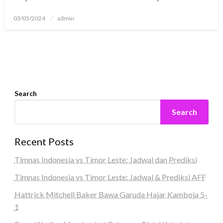
Posted
03/05/2024
admin
on
Search
Search
Recent Posts
Timnas Indonesia vs Timor Leste: Jadwal dan Prediksi
Timnas Indonesia vs Timor Leste: Jadwal & Prediksi AFF
Hattrick Mitchell Baker Bawa Garuda Hajar Kamboja 5-
1