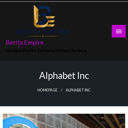
Skip
to
content
Berita Empire
Update Berita Terbaru Setiap Harinya
Alphabet Inc
HOMEPAGE
ALPHABET INC