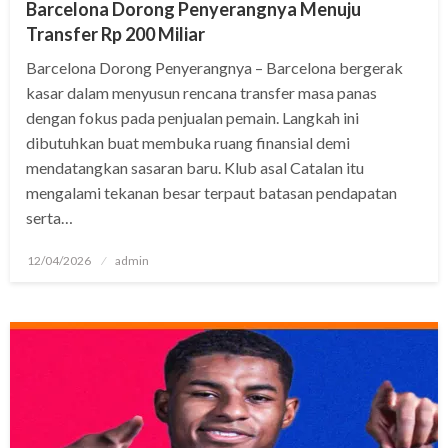
Barcelona Dorong Penyerangnya Menuju
Transfer Rp 200 Miliar
Barcelona Dorong Penyerangnya – Barcelona bergerak
kasar dalam menyusun rencana transfer masa panas
dengan fokus pada penjualan pemain. Langkah ini
dibutuhkan buat membuka ruang finansial demi
mendatangkan sasaran baru. Klub asal Catalan itu
mengalami tekanan besar terpaut batasan pendapatan
serta…
Posted
12/04/2026
admin
on