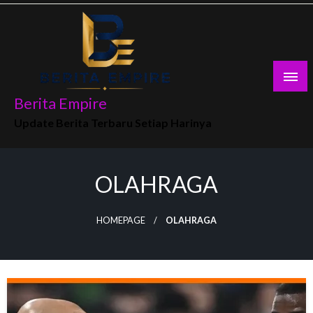
Skip
to
content
Berita Empire
Update Berita Terbaru Setiap Harinya
OLAHRAGA
HOMEPAGE
OLAHRAGA