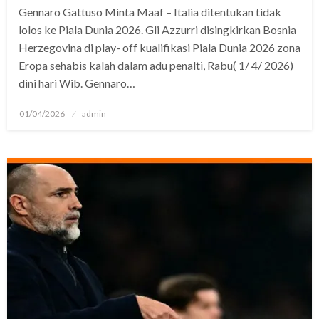
Gennaro Gattuso Minta Maaf – Italia ditentukan tidak
lolos ke Piala Dunia 2026. Gli Azzurri disingkirkan Bosnia
Herzegovina di play- off kualifikasi Piala Dunia 2026 zona
Eropa sehabis kalah dalam adu penalti, Rabu( 1/ 4/ 2026)
dini hari Wib. Gennaro…
Posted
01/04/2026
admin
on