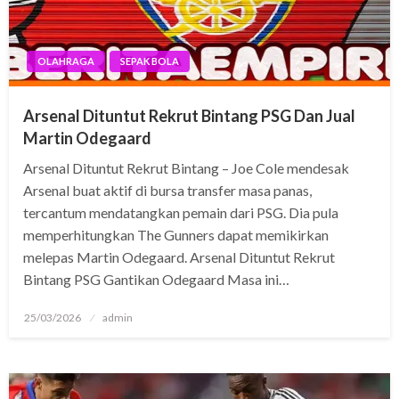
OLAHRAGA
SEPAK BOLA
Arsenal Dituntut Rekrut Bintang PSG Dan Jual
Martin Odegaard
Arsenal Dituntut Rekrut Bintang – Joe Cole mendesak
Arsenal buat aktif di bursa transfer masa panas,
tercantum mendatangkan pemain dari PSG. Dia pula
memperhitungkan The Gunners dapat memikirkan
melepas Martin Odegaard. Arsenal Dituntut Rekrut
Bintang PSG Gantikan Odegaard Masa ini…
Posted
25/03/2026
admin
on