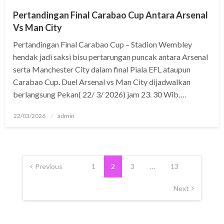
Pertandingan Final Carabao Cup Antara Arsenal
Vs Man City
Pertandingan Final Carabao Cup – Stadion Wembley
hendak jadi saksi bisu pertarungan puncak antara Arsenal
serta Manchester City dalam final Piala EFL ataupun
Carabao Cup. Duel Arsenal vs Man City dijadwalkan
berlangsung Pekan( 22/ 3/ 2026) jam 23. 30 Wib….
Posted
22/03/2026
admin
on
Posts
pagination
Previous
1
2
3
…
13
Next