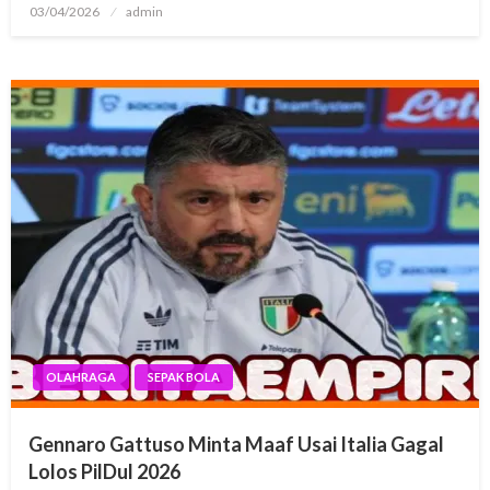
Posted
03/04/2026
admin
on
OLAHRAGA
SEPAK BOLA
Gennaro Gattuso Minta Maaf Usai Italia Gagal
Lolos PilDul 2026