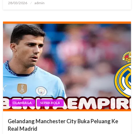
Posted
28/03/2026
admin
on
OLAHRAGA
SEPAK BOLA
Gelandang Manchester City Buka Peluang Ke
Real Madrid