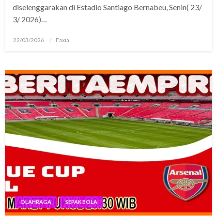
diselenggarakan di Estadio Santiago Bernabeu, Senin( 23/
3/ 2026)…
Posted
22/03/2026
Faxia
on
OLAHRAGA
SEPAK BOLA