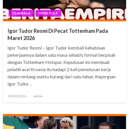
OLAHRAGA
SEPAK BOLA
Igor Tudor Resmi Di Pecat Tottenham Pada
Maret 2026
Igor Tudor Resmi – Igor Tudor kembali kehabisan
pekerjaannya dalam satu masa sehabis formal berpisah
dengan Tottenham Hotspur. Keputusan ini membuat
pelatih asal Kroasia itu hadapi 2 kali pemutusan kerja
dalam rentang waktu kurang dari satu tahun. Kepergian
Igor Tudor…
Posted
30/03/2026
admin
on